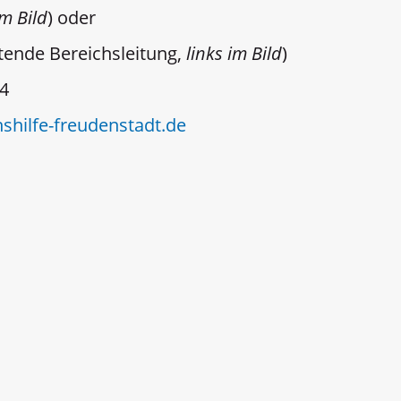
im Bild
) oder
etende Bereichsleitung,
links im Bild
)
4
shilfe-freudenstadt.de