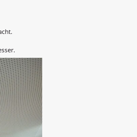
cht.
sser.